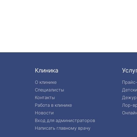
Клиника
Услу
О клинике
Прайс
Специалисты
Детск
Контакты
Дежур
Работа в клинике
Лор-вр
Новости
Онлайн
Вход для администраторов
Написать главному врачу