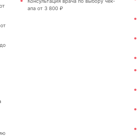
Консультация врача по выбору чек-
от
апа
от 3 800 ₽
 от
 до
а
цию