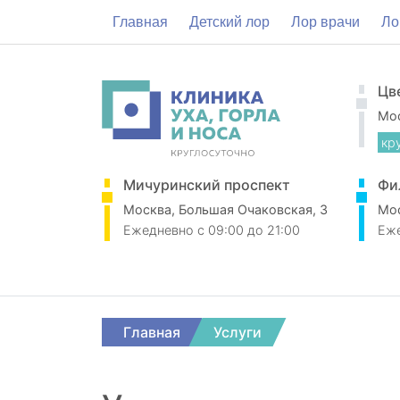
Главная
Детский лор
Лор врачи
Ло
Цв
Мос
кр
Мичуринский проспект
Фи
Москва, Большая Очаковская, 3
Мос
Ежедневно
c 09:00 до 21:00
Еж
Главная
Услуги