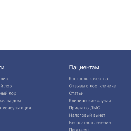
ги
Пациентам
-лист
Контроль качества
ий лор
Отзывы о лор-клинике
ный лор
Статьи
ач на дом
Клинические случаи
-консультация
Прием по ДМС
Налоговый вычет
Бесплатное лечение
Партнеры