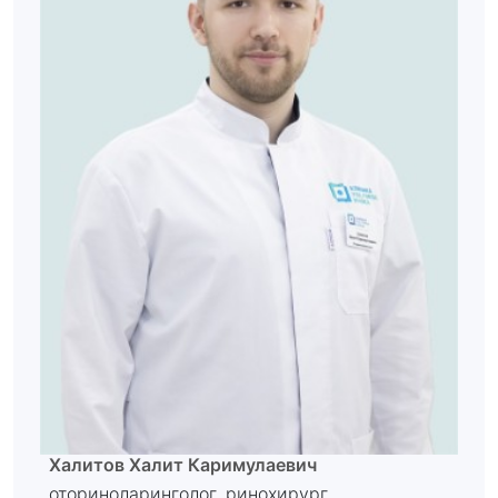
Халитов Халит Каримулаевич
оториноларинголог, ринохирург