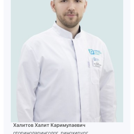
Халитов Халит Каримулаевич
оториноларинголог, ринохирург