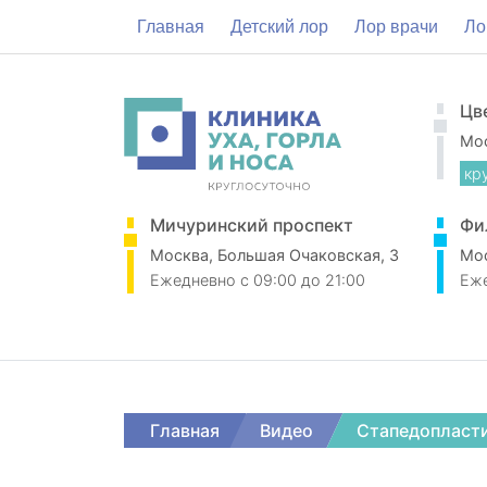
Главная
Детский лор
Лор врачи
Ло
Цв
Мос
кр
Мичуринский проспект
Фи
Москва, Большая Очаковская, 3
Мос
Ежедневно
c 09:00 до 21:00
Еж
Главная
Видео
Стапедопласти