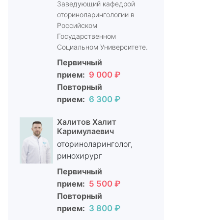
Заведующий кафедрой
оториноларингологии в
Российском
Государственном
Социальном Университете.
Первичный
прием:
9 000 ₽
Повторный
прием:
6 300 ₽
Халитов Халит
Каримулаевич
оториноларинголог,
ринохирург
Первичный
прием:
5 500 ₽
Повторный
прием:
3 800 ₽