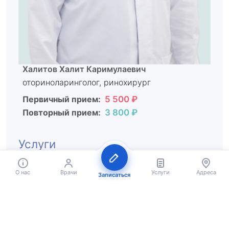
Халитов Халит Каримулаевич
оториноларинголог, ринохирург
Первичный прием:
5 500 ₽
Повторный прием:
3 800 ₽
Услуги
О нас
Врачи
Услуги
Адреса
Записаться