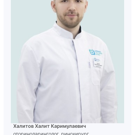
Халитов Халит Каримулаевич
оториноларинголог, ринохирург