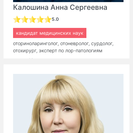
Калошина Анна Сергеевна
5.0
кандидат медицинских наук
оториноларинголог, отоневролог, сурдолог,
отохирург, эксперт по лор-патологиям
стаж:
18 лет
Первичный прием:
9 000 ₽
Повторный прием:
6 300 ₽