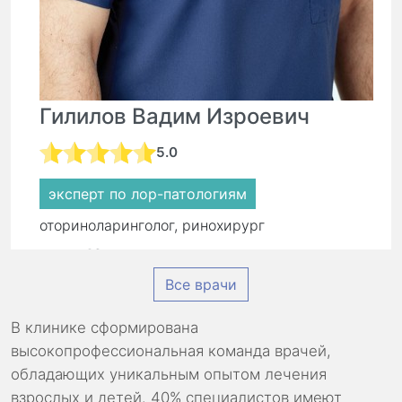
Гилилов Вадим Изроевич
5.0
эксперт по лор-патологиям
оториноларинголог, ринохирург
стаж:
16 лет
Все врачи
Первичный прием:
8 500 ₽
Повторный прием:
5 900 ₽
В клинике сформирована
высокопрофессиональная команда врачей,
обладающих уникальным опытом лечения
взрослых и детей. 40% специалистов имеют