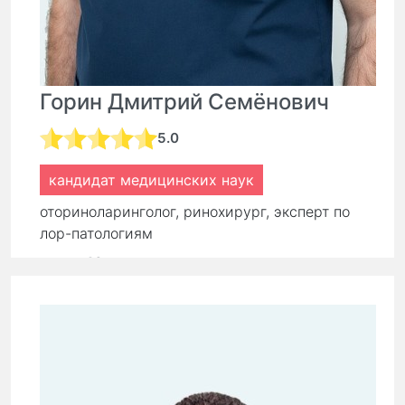
Горин Дмитрий Семёнович
5.0
кандидат медицинских наук
оториноларинголог, ринохирург, эксперт по
лор-патологиям
стаж:
16 лет
Первичный прием:
9 000 ₽
Повторный прием:
6 300 ₽