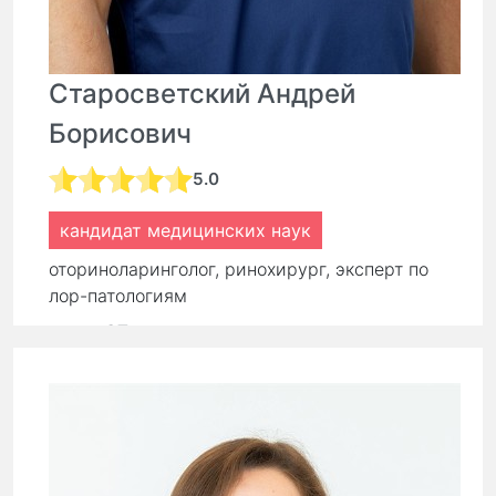
Старосветский Андрей
Борисович
5.0
кандидат медицинских наук
оториноларинголог, ринохирург, эксперт по
лор-патологиям
стаж:
27 лет
Первичный прием:
9 000 ₽
Повторный прием:
6 300 ₽