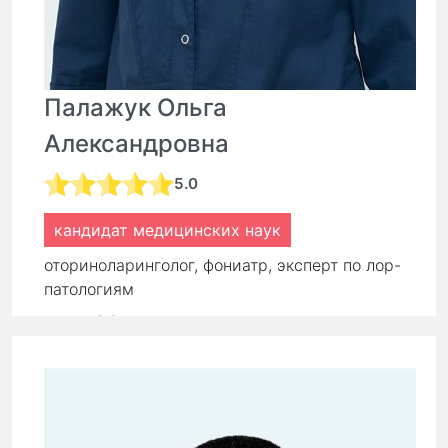
Палажук Ольга
Александровна
5.0
кандидат медицинских наук
оториноларинголог, фониатр, эксперт по лор-
патологиям
стаж:
24 года
Первичный прием:
9 000 ₽
7 200 ₽
Повторный прием:
6 300 ₽