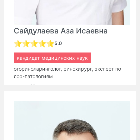
Сайдулаева Аза Исаевна
5.0
кандидат медицинских наук
оториноларинголог, ринохирург, эксперт по
лор-патологиям
стаж:
16 лет
Первичный прием:
9 000 ₽
7 650 ₽
Повторный прием:
6 300 ₽