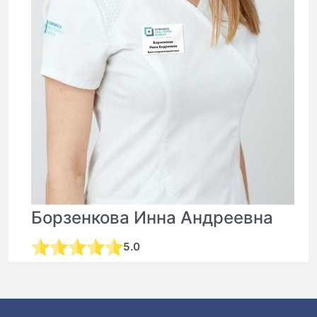
Борзенкова Инна Андреевна
5.0
оториноларинголог, врач на дом
стаж:
11 лет