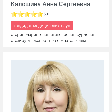
Калошина Анна Сергеевна
5.0
кандидат медицинских наук
оториноларинголог, отоневролог, сурдолог,
отохирург, эксперт по лор-патологиям
стаж:
18 лет
Первичный прием:
9 000 ₽
Повторный прием:
6 300 ₽