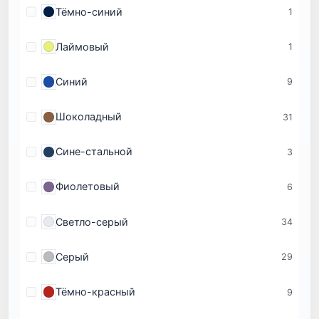
Тёмно-синий
1
Лаймовый
1
Синий
9
Шоколадный
31
Сине-стальной
3
Фиолетовый
6
Светло-серый
34
Серый
29
Тёмно-красный
9