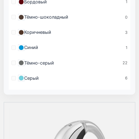
Бордовый
1
Тёмно-шоколадный
0
Коричневый
3
Синий
1
Тёмно-серый
22
Серый
6