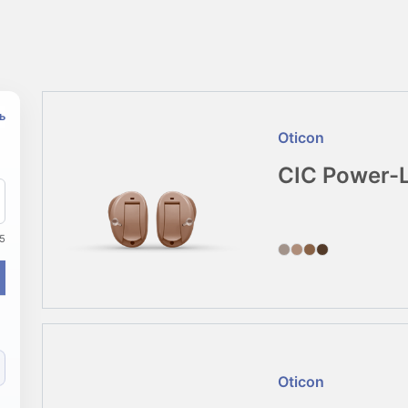
ь
Oticon
CIC Power-
5
Oticon