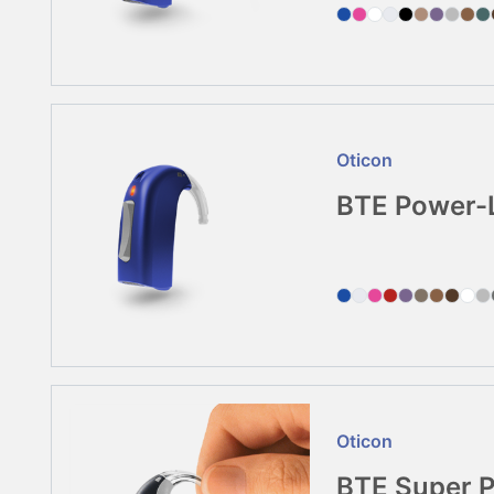
Oticon
BTE Power-
Oticon
BTE Super 