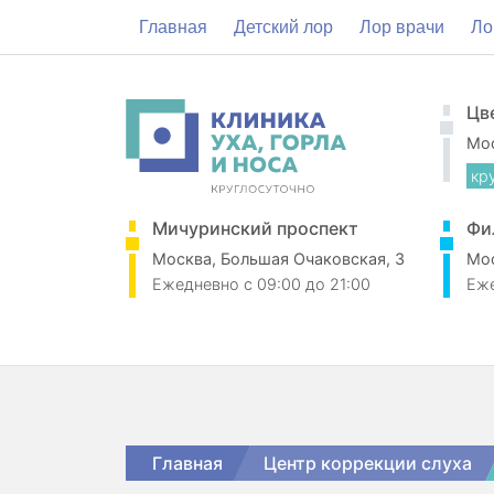
Главная
Детский лор
Лор врачи
Ло
Цв
Мос
кр
Мичуринский проспект
Фи
Москва, Большая Очаковская, 3
Мос
Ежедневно
c 09:00 до 21:00
Еж
Главная
Центр коррекции слуха