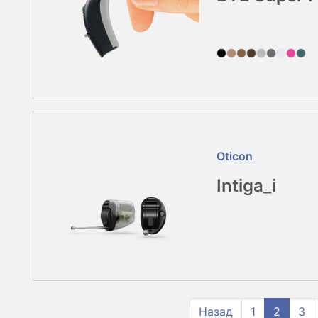
Oticon
Intiga_i
Назад
1
2
3