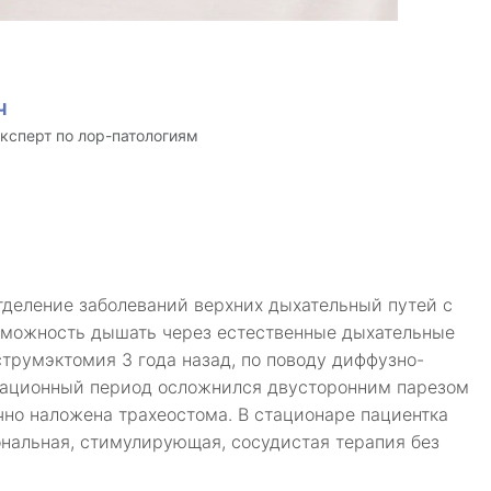
ч
эксперт по лор-патологиям
отделение заболеваний верхних дыхательный путей с
зможность дышать через естественные дыхательные
струмэктомия 3 года назад, по поводу диффузно-
рационный период осложнился двусторонним парезом
очно наложена трахеостома. В стационаре пациентка
нальная, стимулирующая, сосудистая терапия без