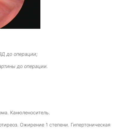
ВД до операции;
артины до операции.
ома. Канюленоситель.
тиреоз. Ожирение 1 степени. Гипертоническая