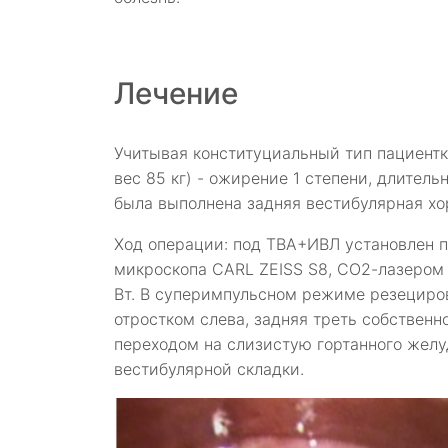
Лечение
Учитывая конституциальный тип пациентки
вес 85 кг) - ожирение 1 степени, длител
была выполнена задняя вестибулярная х
Ход операции: под ТВА+ИВЛ установлен 
микроскопа CARL ZEISS S8, СО2-лазером
Вт. В суперимпульсном режиме резециров
отростком слева, задняя треть собствен
переходом на слизистую гортанного желу
вестибулярной складки.