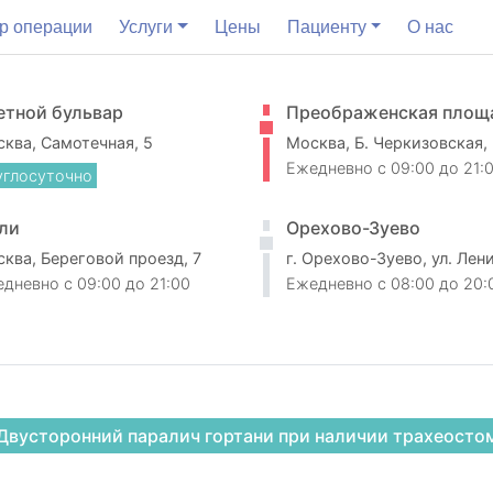
р операции
Услуги
Цены
Пациенту
О нас
етной бульвар
Преображенская площ
ква, Самотечная, 5
Москва, Б. Черкизовская,
Ежедневно
c 09:00 до 21:
углосуточно
ли
Орехово-Зуево
ква, Береговой проезд, 7
г. Орехово-Зуево, ул. Лен
едневно
c 09:00 до 21:00
Ежедневно
c 08:00 до 20:
Двусторонний паралич гортани при наличии трахеосто