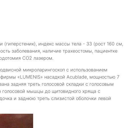
 (гиперстеник), индекс массы тела - 33 (рост 160 см,
ьность заболевания, наличие трахеостомы, пациентке
ордотомия СО2 лазером.
подвисной микроларингоскоп с использованием
 фирмы «LUMENIS» насадкой Acublade, мощностью 7
ана задняя треть голосовой складки с голосовым
но голосовой мышцы до щитовидного хряща с
дочка и заднюю треть слизистой оболочки левой