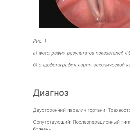
Рис. 1:
а) фотография результатов показателей Ф
б) эндофотография ларингоскопической к
Диагноз
Двусторонний паралич гортани. Трахеост
Сопутствующий: Послеоперационный гипо
болезнь.