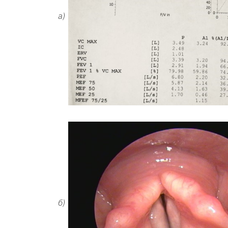
а)
б)