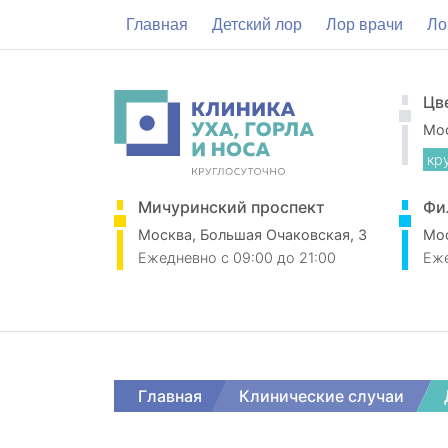
Главная
Детский лор
Лор врачи
Ло
Цв
Мос
кр
Мичуринский проспект
Фи
Москва, Большая Очаковская, 3
Мос
Ежедневно
c 09:00 до 21:00
Еж
Главная
Клинические случаи