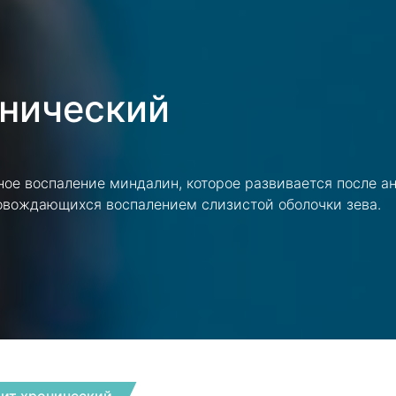
онический
ное воспаление миндалин, которое развивается после а
овождающихся воспалением слизистой оболочки зева.