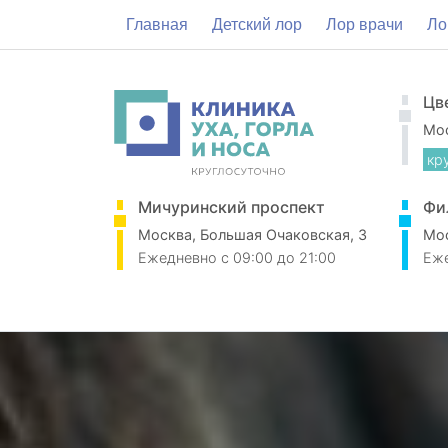
Главная
Детский лор
Лор врачи
Ло
Цв
Мос
кр
Мичуринский проспект
Фи
Москва, Большая Очаковская, 3
Мос
Ежедневно
c 09:00 до 21:00
Еж