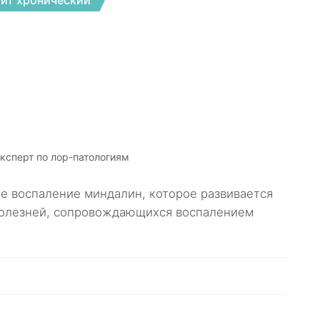
ит хронический
эксперт по лор-патологиям
ое воспаление миндалин, которое развивается
болезней, сопровождающихся воспалением