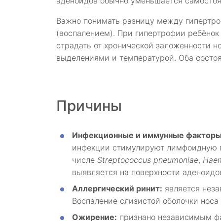
аденоидов обычно уменьшается самостоя
Важно понимать разницу между гипертро
(воспалением). При гипертрофии ребёнок
страдать от хронической заложенности но
выделениями и температурой. Оба состоя
Причины
Инфекционные и иммунные факторы
инфекции стимулируют лимфоидную п
числе
Streptococcus pneumoniae
,
Haem
выявляется на поверхности аденоидо
Аллергический ринит:
является неза
Воспаление слизистой оболочки носа
Ожирение:
признано независимым фак