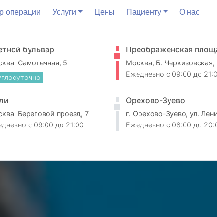
р операции
Услуги
Цены
Пациенту
О нас
етной бульвар
Преображенская площ
ква, Самотечная, 5
Москва, Б. Черкизовская,
Ежедневно
c 09:00 до 21:
углосуточно
ли
Орехово-Зуево
ква, Береговой проезд, 7
г. Орехово-Зуево, ул. Лен
едневно
c 09:00 до 21:00
Ежедневно
c 08:00 до 20: