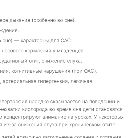
вое дыхание (особенно во сне).
уждения.
о сне) — характерны для ОАС.
е носового кормления у младенцев.
удативный отит, снижение слуха.
ния, когнитивные нарушения (при ОАС).
 артериальная гипертензия, легочная
ипертрофия нередко сказывается на поведении и
нехватки кислорода во время сна дети становятся
 концентрируют внимание на уроках. У некоторых
 из-за снижения слуха при хроническом отите.
 детей возможно затруднение сосания и глотания,