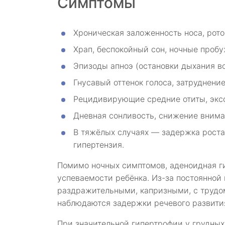
Симптомы
Хроническая заложенность носа, рото
Храп, беспокойный сон, ночные проб
Эпизоды апноэ (остановки дыхания в
Гнусавый оттенок голоса, затруднени
Рецидивирующие средние отиты, эксс
Дневная сонливость, снижение внима
В тяжёлых случаях — задержка роста,
гипертензия.
Помимо ночных симптомов, аденоидная г
успеваемости ребёнка. Из-за постоянной 
раздражительными, капризными, с трудом
наблюдаются задержки речевого развития
При значительной гипертрофии у грудных