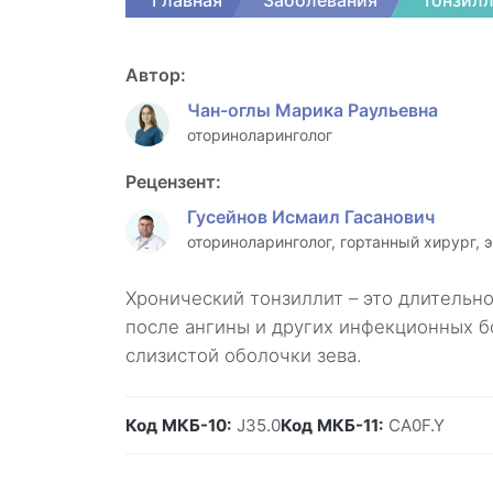
Главная
Заболевания
Тонзилл
Автор:
Чан-оглы Марика Раульевна
оториноларинголог
Рецензент:
Гусейнов Исмаил Гасанович
оториноларинголог, гортанный хирург, 
Хронический тонзиллит – это длительн
после ангины и других инфекционных 
слизистой оболочки зева.
Код МКБ-10:
J35.0
Код МКБ-11:
CA0F.Y