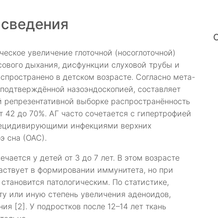
 сведения
ческое увеличение глоточной (носоглоточной)
ового дыхания, дисфункции слуховой трубы и
спространено в детском возрасте. Согласно мета-
 подтверждённой назоэндоскопией, составляет
й репрезентативной выборке распространённость
т 42 до 70%. АГ часто сочетается с гипертрофией
 рецидивирующими инфекциями верхних
э сна (ОАС).
чается у детей от 3 до 7 лет. В этом возрасте
частвует в формировании иммунитета, но при
становится патологическим. По статистике,
у или иную степень увеличения аденоидов,
ия [2]. У подростков после 12–14 лет ткань