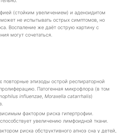
тельно.
фией (стойким увеличением) и аденоидитом
 может не испытывать острых симптомов, но
са. Воспаление же даёт острую картину с
ния могут сочетаться.
:
повторные эпизоды острой респираторной
ролиферацию. Патогенная микрофлора (в том
ophilus influenzae
,
Moraxella catarrhalis
)
в.
висимым фактором риска гипертрофии.
 способствует увеличению лимфоидной ткани.
тором риска обструктивного апноэ сна у детей,