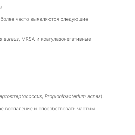
ы.
иболее часто выявляются следующие
s aureus
, MRSA и коагулазонегативные
eptostreptococcus
,
Propionibacterium acnes
).
е воспаление и способствовать частым