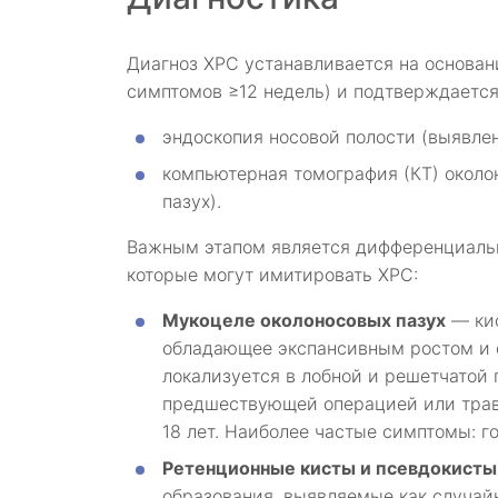
Диагноз ХРС устанавливается на основан
симптомов ≥12 недель) и подтверждаетс
эндоскопия носовой полости (выявлени
компьютерная томография (КТ) около
пазух).
Важным этапом является дифференциальн
которые могут имитировать ХРС:
Мукоцеле околоносовых пазух
— кис
обладающее экспансивным ростом и 
локализуется в лобной и решетчатой
предшествующей операцией или трав
18 лет. Наиболее частые симптомы: го
Ретенционные кисты и псевдокисты
образования, выявляемые как случайн