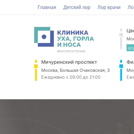
Главная
Детский лор
Лор врачи
Ло
Цв
Мос
кр
Мичуринский проспект
Фи
Москва, Большая Очаковская, 3
Мос
Ежедневно
c 09:00 до 21:00
Еж