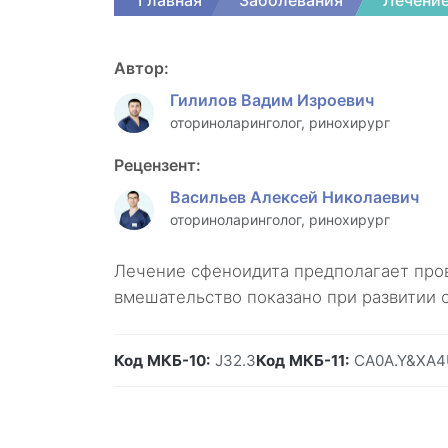
Главная
Заболевания
Лечение
Автор:
Гилилов Вадим Изроевич
оториноларинголог, ринохирург
Рецензент:
Васильев Алексей Николаевич
оториноларинголог, ринохирург
Лечение сфеноидита предполагает про
вмешательство показано при развитии 
Код МКБ-10:
J32.3
Код МКБ-11:
CA0A.Y&XA4