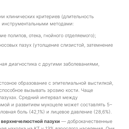
ии клинических критериев (длительность
я инструментальными методами:
е полипов, отека, гнойного отделяемого);
носовых пазух (утолщение слизистой, затемнение
ая диагностика с другими заболеваниями,
тозное образование с эпителиальной выстилкой,
способное вызывать эрозию кости. Чаще
 пазухах. Средний интервал между
мой и развитием мукоцеле может составлять 5–
ловная боль (42,1%) и лицевое давление (28,6%).
 верхнечелюстной пазухи
— доброкачественные
ая находка на КТ у 13% взрослого населения. Они