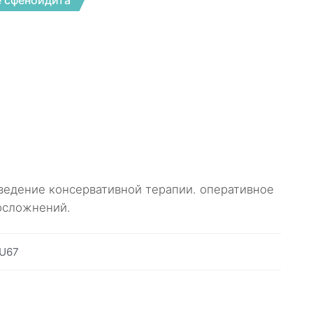
 сфеноидита
ведение консервативной терапии. оперативное
осложнений.
U67