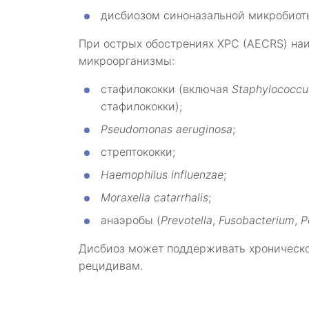
дисбиозом синоназальной микробиот
При острых обострениях ХРС (AECRS) на
микроорганизмы:
стафилококки (включая
Staphylococcu
стафилококки);
Pseudomonas aeruginosa
;
стрептококки;
Haemophilus influenzae
;
Moraxella catarrhalis
;
анаэробы (
Prevotella
,
Fusobacterium
,
P
Дисбиоз может поддерживать хроническо
рецидивам.