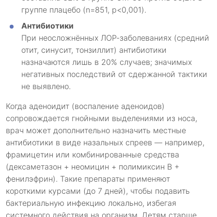
группе плацебо (n=851, p<0,001).
Антибиотики
При неосложнённых ЛОР-заболеваниях (средний
отит, синусит, тонзиллит) антибиотики
назначаются лишь в 20% случаев; значимых
негативных последствий от сдержанной тактики
не выявлено.
Когда аденоидит (воспаление аденоидов)
сопровождается гнойными выделениями из носа,
врач может дополнительно назначить местные
антибиотики в виде назальных спреев — например,
фрамицетин или комбинированные средства
(дексаметазон + неомицин + полимиксин B +
фенилэфрин). Такие препараты применяют
короткими курсами (до 7 дней), чтобы подавить
бактериальную инфекцию локально, избегая
системного действия на организм. Детям старше