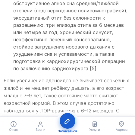
обструктивное апноэ сна средней/тяжёлой
степени (подтверждённое полисомнографией),
экссудативный отит без склонности к
разрешению, три эпизода отита за 6 месяцев
или четыре за год, хронический синусит,
неэффективно леченный консервативно,
стойкое затруднение носового дыхания с
ухудшением сна и успеваемости, а также
подготовка к кардиохирургической операции
по заключению кардиохирурга [5].
Если увеличение аденоидов не вызывает серьёзных
жалоб и не мешает ребёнку дышать, а его возраст
младше 7–9 лет, такое состояние часто считают
возрастной нормой. В этом случае достаточно
наблюдаться у ЛОР-врача раз в 6–12 месяцев. С
возрастом аденоиды нередко уменьшаются сами, и
проблема уходит без вмешательства [5].
О нас
Врачи
Услуги
Адреса
Записаться