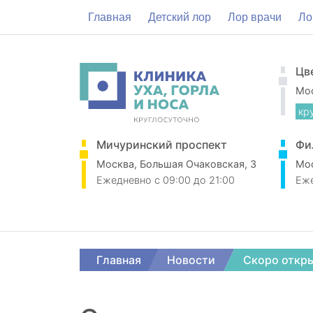
Главная
Детский лор
Лор врачи
Ло
Цв
Мос
кр
Мичуринский проспект
Фи
Москва, Большая Очаковская, 3
Мос
Ежедневно
c 09:00 до 21:00
Еж
Главная
Новости
Скоро откры