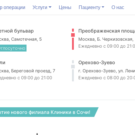
р операции
Услуги
Цены
Пациенту
О нас
етной бульвар
Преображенская площ
ква, Самотечная, 5
Москва, Б. Черкизовская,
Ежедневно
c 09:00 до 21:
углосуточно
ли
Орехово-Зуево
ква, Береговой проезд, 7
г. Орехово-Зуево, ул. Лен
едневно
c 09:00 до 21:00
Ежедневно
c 08:00 до 20:
тие нового филиала Клиники в Сочи!