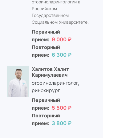
оториноларингологии в
Российском
Государственном
Социальном Университете.
Первичный
прием:
9 000 ₽
Повторный
прием:
6 300 ₽
Халитов Халит
Каримулаевич
оториноларинголог,
ринохирург
Первичный
прием:
5 500 ₽
Повторный
прием:
3 800 ₽