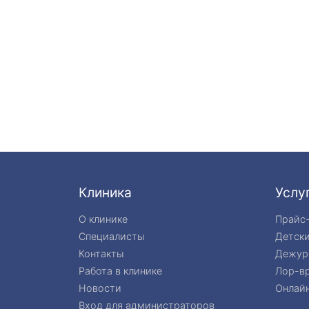
Клиника
Услу
О клинике
Прайс
Специалисты
Детск
Контакты
Дежур
Работа в клинике
Лор-вр
Новости
Онлайн
Вход для администраторов