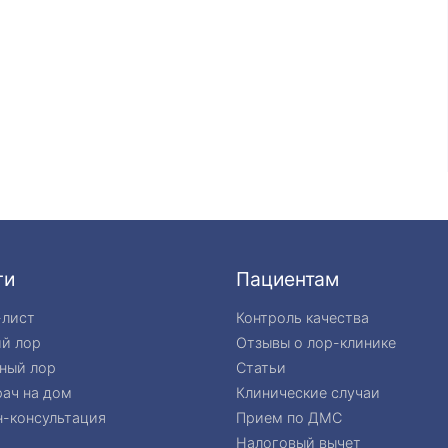
ги
Пациентам
-лист
Контроль качества
ий лор
Отзывы о лор-клинике
ный лор
Статьи
ач на дом
Клинические случаи
-консультация
Прием по ДМС
Налоговый вычет