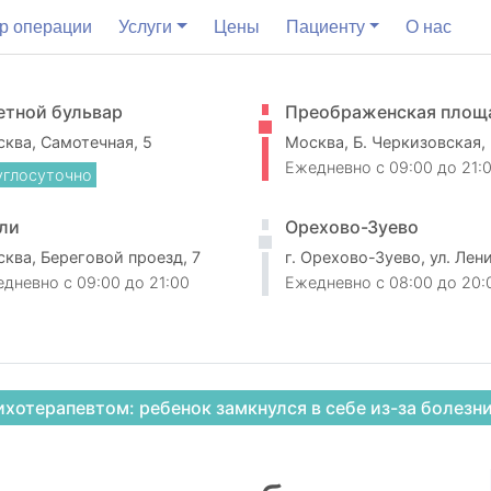
р операции
Услуги
Цены
Пациенту
О нас
етной бульвар
Преображенская площ
ква, Самотечная, 5
Москва, Б. Черкизовская,
Ежедневно
c 09:00 до 21:
углосуточно
ли
Орехово-Зуево
ква, Береговой проезд, 7
г. Орехово-Зуево, ул. Лен
едневно
c 09:00 до 21:00
Ежедневно
c 08:00 до 20:
ихотерапевтом: ребенок замкнулся в себе из-за болезн