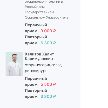
оториноларингологии в
Российском
Государственном
Социальном Университете.
Первичный
прием:
9 000 ₽
Повторный
прием:
6 300 ₽
Халитов Халит
Каримулаевич
оториноларинголог,
ринохирург
Первичный
прием:
5 500 ₽
Повторный
прием:
3 800 ₽