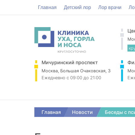
Главная
Детский лор
Лор врачи
Ло
Цв
Мос
кр
Мичуринский проспект
Фи
Москва, Большая Очаковская, 3
Мос
Ежедневно
c 09:00 до 21:00
Еж
Главная
Новости
Беседы с пс