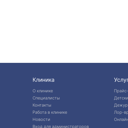
Клиника
Услу
О клинике
Прайс
Специалисты
Детск
Контакты
Дежур
Работа в клинике
Лор-вр
Новости
Онлайн
Вход для администраторов