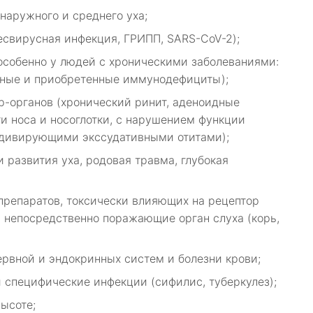
наружного и среднего уха;
есвирусная инфекция, ГРИПП, SARS-CoV-2);
особенно у людей с хроническими заболеваниями:
нные и приобретенные иммунодефициты);
р-органов (хронический ринит, аденоидные
и носа и носоглотки, с нарушением функции
идивирующими экссудативными отитами);
развития уха, родовая травма, глубокая
препаратов, токсически влияющих на рецептор
, непосредственно поражающие орган слуха (корь,
ервной и эндокринных систем и болезни крови;
 специфические инфекции (сифилис, туберкулез);
высоте;