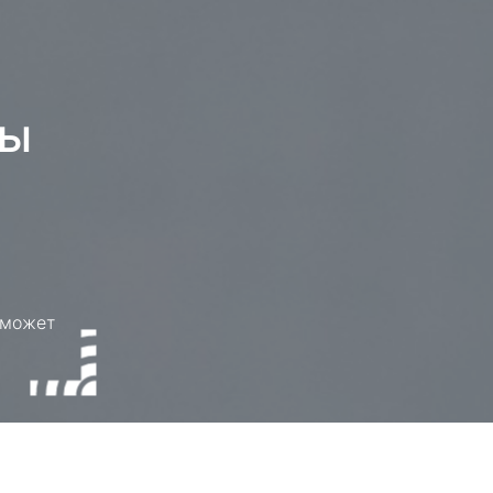
ны
 может