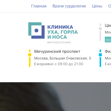
Главная
Врачи сурдологии
Цены
О
Цв
Мос
кр
Мичуринский проспект
Фи
Москва, Большая Очаковская, 3
Мос
Ежедневно
c 09:00 до 21:00
Еж