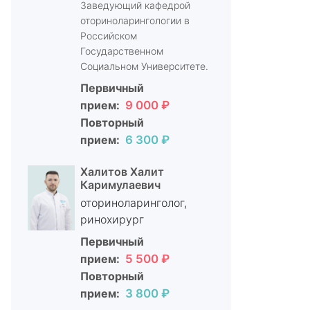
Заведующий кафедрой
оториноларингологии в
Российском
Государственном
Социальном Университете.
Первичный
прием:
9 000 ₽
Повторный
прием:
6 300 ₽
Халитов Халит
Каримулаевич
оториноларинголог,
ринохирург
Первичный
прием:
5 500 ₽
Повторный
прием:
3 800 ₽