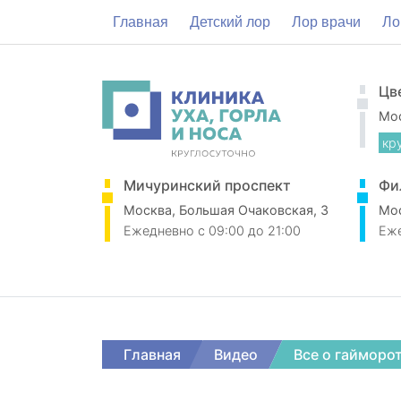
Главная
Детский лор
Лор врачи
Ло
Цв
Мос
кр
Мичуринский проспект
Фи
Москва, Большая Очаковская, 3
Мос
Ежедневно
c 09:00 до 21:00
Еж
Главная
Видео
Все о гайморо