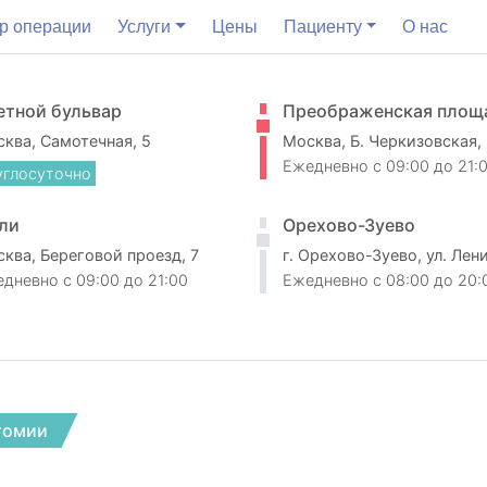
р операции
Услуги
Цены
Пациенту
О нас
етной бульвар
Преображенская площ
ква, Самотечная, 5
Москва, Б. Черкизовская,
Ежедневно
c 09:00 до 21:
углосуточно
ли
Орехово-Зуево
ква, Береговой проезд, 7
г. Орехово-Зуево, ул. Лен
едневно
c 09:00 до 21:00
Ежедневно
c 08:00 до 20:
томии