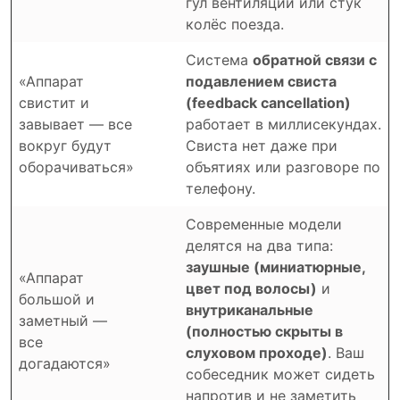
гул вентиляции или стук
колёс поезда.
Система
обратной связи с
«Аппарат
подавлением свиста
свистит и
(feedback cancellation)
завывает — все
работает в миллисекундах.
вокруг будут
Свиста нет даже при
оборачиваться»
объятиях или разговоре по
телефону.
Современные модели
делятся на два типа:
заушные (миниатюрные,
«Аппарат
цвет под волосы)
и
большой и
внутриканальные
заметный —
(полностью скрыты в
все
слуховом проходе)
. Ваш
догадаются»
собеседник может сидеть
напротив и не заметить