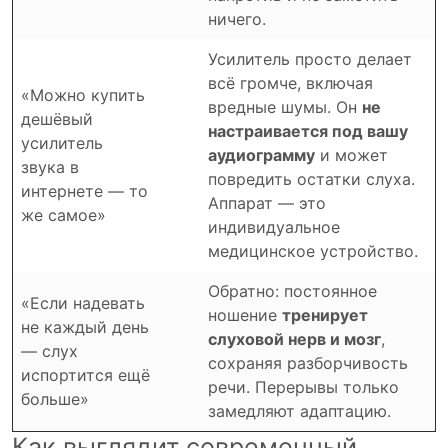
ничего.
Усилитель просто делает
всё громче, включая
«Можно купить
вредные шумы. Он
не
дешёвый
настраивается под вашу
усилитель
аудиограмму
и может
звука в
повредить остатки слуха.
интернете — то
Аппарат — это
же самое»
индивидуальное
медицинское устройство.
Обратно: постоянное
«Если надевать
ношение
тренирует
не каждый день
слуховой нерв и мозг
,
— слух
сохраняя разборчивость
испортится ещё
речи. Перерывы только
больше»
замедляют адаптацию.
Как выглядит современный