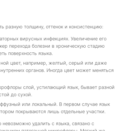
ь разную толщину, оттенок и консистенцию:
раторных вирусных инфекциях. Увеличение его
кер перехода болезни в хроническую стадию
еть поверхность языка.
иной цвет, например, желтый, серый или даже
внутренних органов. Иногда цвет может меняться
крофлоры слой, устилающий язык, бывает разной
той до сухой.
ффузный или локальный. В первом случае язык
втором покрываются лишь отдельные участки.
о невозможно удалить с языка, связано с
ожением патогенной микрофлоры. Мягкий же,