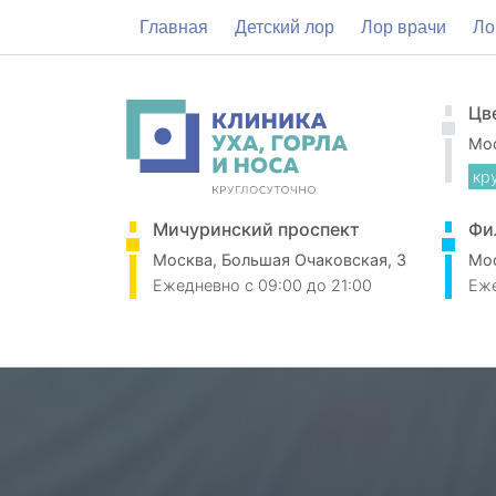
Главная
Детский лор
Лор врачи
Ло
Цв
Мос
кр
Мичуринский проспект
Фи
Москва, Большая Очаковская, 3
Мос
Ежедневно
c 09:00 до 21:00
Еж