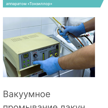
аппаратом «Тонзиллор»
Вакуумное
промывание лакун