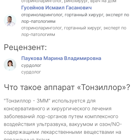
оториноларинголог, ринохирург, врач на дом
Гусейнов Исмаил Гасанович
оториноларинголог, гортанный хирург, эксперт по
лор-патологиям
оториноларинголог, гортанный хирург, эксперт по
лор-патологиям
Рецензент:
Паукова Марина Владимировна
сурдолог
сурдолог
Что такое аппарат «Тонзиллор»?
"Тонзиллор - 3ММ" используется для
консервативного и хирургического лечения
заболеваний лор-органов путем комплексного
воздействия ультразвука, вакуумом и озон/NO-
содержащими лекарственными веществами на
пораженные ткани.