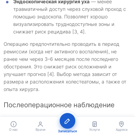
Эндоскопическая хирургия уха
— менее
травматичный доступ через слуховой проход с
помощью эндоскопа. Позволяет хорошо
визуализировать труднодоступные зоны и
снижает риск рецидива [3, 4].
Операцию предпочтительно проводить в период
ремиссии (когда нет активного воспаления), не
ранее чем через 3–6 месяцев после последнего
обострения. Это снижает риск осложнений и
улучшает прогноз [4]. Выбор метода зависит от
размера и расположения холестеатомы, а также от
опыта хирурга.
Послеоперационное наблюдение
После удаления холестеатомы необходимо регулярно
наблюдаться у ЛОР-врача, особенно в первый год,
О нас
Врачи
Услуги
Адреса
Записаться