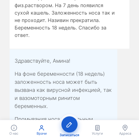
физ.раствором. На 7 день появился
сухой кашель. Заложенность носа так и
не проходит. Називин прекратила.
Беременность 18 недель. Спасибо за
ответ.
Здравствуйте, Амина!
На фоне беременности (18 недель)
заложенность носа может быть
вызвана как вирусной инфекцией, так
и вазомоторным ринитом
беременных.
Промывания носа стерильным
физраствором или средствами на
О нас
Врачи
Услуги
Адреса
основе морской воды - безопасны.
Записаться