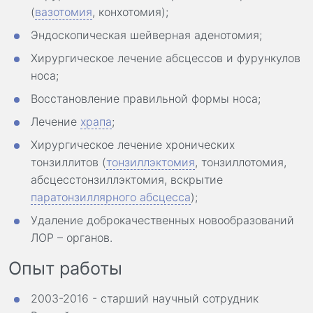
(
вазотомия
, конхотомия);
Эндоскопическая шейверная аденотомия;
Хирургическое лечение абсцессов и фурункулов
носа;
Восстановление правильной формы носа;
Лечение
храпа
;
Хирургическое лечение хронических
тонзиллитов (
тонзиллэктомия
, тонзиллотомия
,
абсцесстонзиллэктомия, вскрытие
паратонзиллярного абсцесса
);
Удаление доброкачественных новообразований
ЛОР – органов.
Опыт работы
2003-2016 - старший научный сотрудник