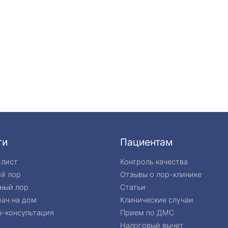
ги
Пациентам
-лист
Контроль качества
ий лор
Отзывы о лор-клинике
ный лор
Статьи
ач на дом
Клинические случаи
-консультация
Прием по ДМС
Налоговый вычет