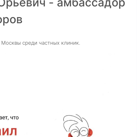
Юрьевич - амбассадор
оров
 Москвы среди частных клиник.