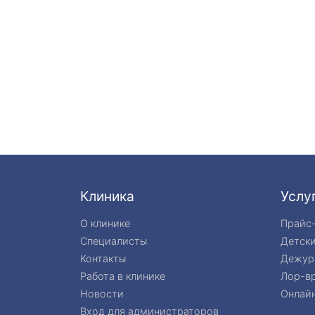
Клиника
Услу
О клинике
Прайс
Специалисты
Детск
Контакты
Дежур
Работа в клинике
Лор-вр
Новости
Онлайн
Вход для администраторов