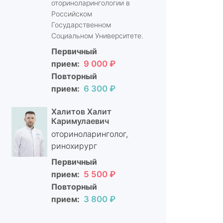
оториноларингологии в
Российском
Государственном
Социальном Университете.
Первичный
прием:
9 000 ₽
Повторный
прием:
6 300 ₽
Халитов Халит
Каримулаевич
оториноларинголог,
ринохирург
Первичный
прием:
5 500 ₽
Повторный
прием:
3 800 ₽