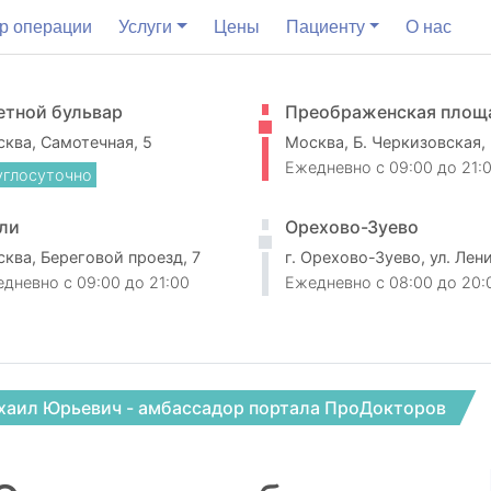
р операции
Услуги
Цены
Пациенту
О нас
етной бульвар
Преображенская площ
ква, Самотечная, 5
Москва, Б. Черкизовская,
Ежедневно
c 09:00 до 21:
углосуточно
ли
Орехово-Зуево
ква, Береговой проезд, 7
г. Орехово-Зуево, ул. Лен
едневно
c 09:00 до 21:00
Ежедневно
c 08:00 до 20:
хаил Юрьевич - амбассадор портала ПроДокторов