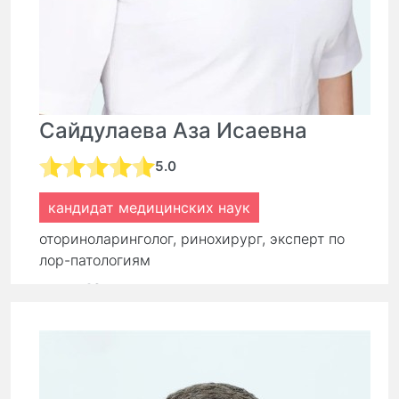
Сайдулаева Аза Исаевна
5.0
кандидат медицинских наук
оториноларинголог, ринохирург, эксперт по
лор-патологиям
стаж:
16 лет
Первичный прием:
9 000 ₽
7 650 ₽
Повторный прием:
6 300 ₽