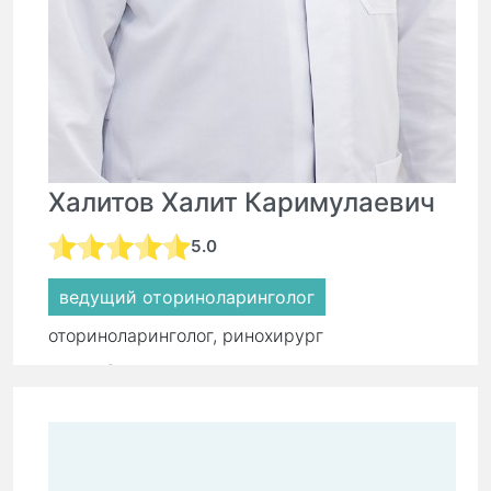
Халитов Халит Каримулаевич
5.0
ведущий оториноларинголог
оториноларинголог, ринохирург
стаж:
6 лет
Первичный прием:
5 500 ₽
Повторный прием:
3 800 ₽