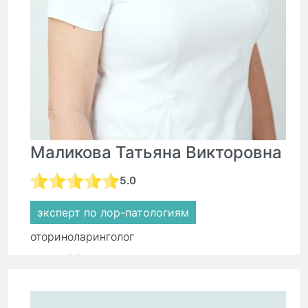
Маликова Татьяна Викторовна
5.0
эксперт по лор-патологиям
оториноларинголог
стаж:
44 года
Первичный прием:
8 500 ₽
5 950 ₽
Повторный прием:
5 900 ₽