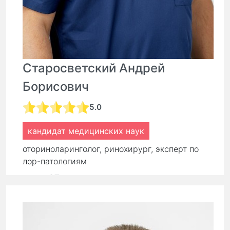
Старосветский Андрей
Борисович
5.0
кандидат медицинских наук
оториноларинголог, ринохирург, эксперт по
лор-патологиям
стаж:
27 лет
Первичный прием:
9 000 ₽
Повторный прием:
6 300 ₽