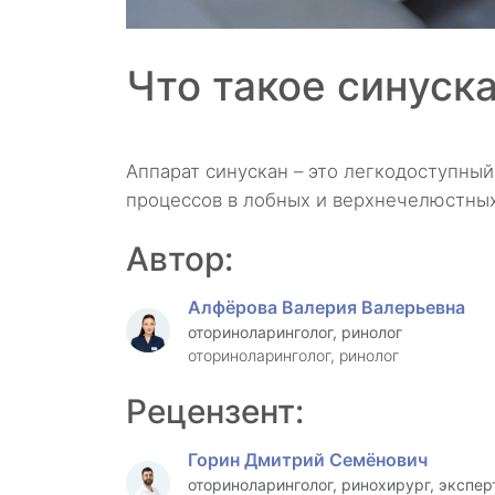
Что такое синуск
Аппарат синускан – это легкодоступны
процессов в лобных и верхнечелюстных
Автор:
Алфёрова Валерия Валерьевна
оториноларинголог, ринолог
оториноларинголог, ринолог
Рецензент:
Горин Дмитрий Семёнович
оториноларинголог, ринохирург, экспер