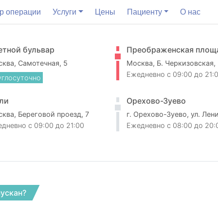
р операции
Услуги
Цены
Пациенту
О нас
етной бульвар
Преображенская площ
ква, Самотечная, 5
Москва, Б. Черкизовская,
Ежедневно
c 09:00 до 21:
углосуточно
ли
Орехово-Зуево
ква, Береговой проезд, 7
г. Орехово-Зуево, ул. Лен
едневно
c 09:00 до 21:00
Ежедневно
c 08:00 до 20:
нускан?