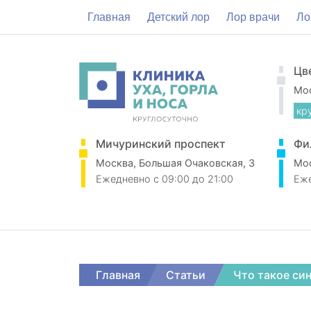
Главная
Детский лор
Лор врачи
Ло
Цв
Мос
кр
Мичуринский проспект
Фи
Москва, Большая Очаковская, 3
Мос
Ежедневно
c 09:00 до 21:00
Еж
Главная
Статьи
Что такое си