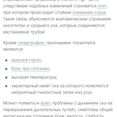
следствием подобных изменений становится
отит
,
при котором происходит стойкое
снижение слуха
.
Такая связь объясняется анатомическим строением
носоглотки и среднего уха, которые соединяются
евстахиевой трубой.
Кроме
гипертрофии,
признаками тонзиллита
являются:
красное горло
;
боль при глотании
;
высокая температура;
характерный налет (из-за которого появляется
неприятный гнилостный запах изо рта).
Может появиться
храп
, проблемы с дыханием (из-за
перекрывания дыхательных путей), симптомы общей
интоксикации (головные боли, вялость, слабость,