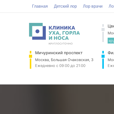
Главная
Детский лор
Лор врачи
Ло
Цв
Мос
кр
Мичуринский проспект
Фи
Москва, Большая Очаковская, 3
Мос
Ежедневно
c 09:00 до 21:00
Еж