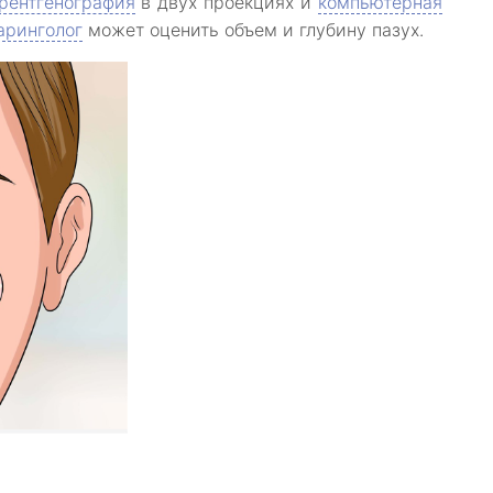
рентгенография
в двух проекциях и
компьютерная
аринголог
может оценить объем и глубину пазух.