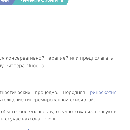
аний
Лечение фронтита
я консервативной терапией или предполагать
у Риттера-Янсена.
гностических процедур. Передняя
риноскопия
 утолщение гиперемированной слизистой.
обы на болезненность, обычно локализованную в
в случае наклона головы.