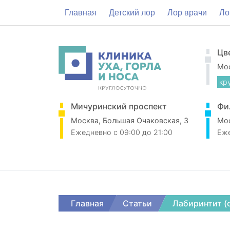
Главная
Детский лор
Лор врачи
Ло
Цв
Мос
кр
Мичуринский проспект
Фи
Москва, Большая Очаковская, 3
Мос
Ежедневно
c 09:00 до 21:00
Еж
Главная
Статьи
Лабиринтит (о