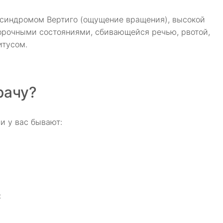
 синдромом Вертиго (ощущение вращения), высокой
морочными состояниями, сбивающейся речью, рвотой,
итусом.
рачу?
и у вас бывают:
: