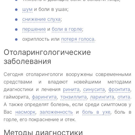
шум
и боли в ушах;
снижение слуха
;
першение
и
боли в горле
;
охриплость или
потеря голоса
.
Отоларингологические
заболевания
Сегодня отоларингологи вооружены современными
средствами и владеют новейшими методами
диагностики и лечения
ринита
,
синусита
,
фронтита
,
гайморита,
фарингита
,
тонзиллита
,
ларингита
,
отита
.
А также определят болезнь, если среди симптомов у
Вас
насморк
,
заложенность
и
боль в ухе
, боль в
горле, его покраснение и отек.
Методы диагностики