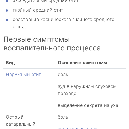
экссудативный средний отит;
гнойный средний отит;
обострение хронического гнойного среднего
отита.
Первые симптомы
воспалительного процесса
Вид
Основные симптомы
Наружный отит
боль;
зуд в наружном слуховом
проходе;
выделение секрета из уха.
Острый
боль;
катаральный
заложенность уха;